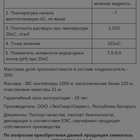
зеленая жидкость
2. Температура начала
- 7
кристаллизации,
о
С, не выше
3. Плотность раствора при температуре
1,020
20
о
С, г/см
3
4. Точка кипения
101
о
С
5. Показатель активности водородных
7,0-9,0
ионов (рН) при 20
о
С
Массовая доля пропиленгликоля в составе хладоноситель -
20%
Фасовка - IBC контейнеры 1000 кг, металлические бочки 220 кг,
пластиковые канистры 21 кг.
Гарантийный срок эксплуатации - 10 лет
Производитель: ООО «ЭкоСмартСервис», Республика Беларусь
Документы: Паспорт качества, паспорт безопасности,
декларация о соответствии ЕЭС, сертификат продукции
собственного производства.
По вопросам приобретения данной продукции свяжитесь