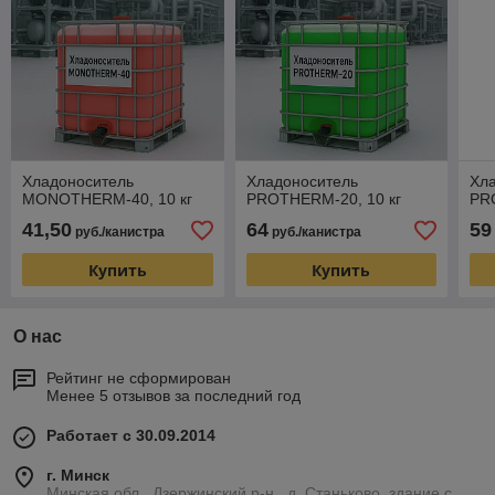
Хладоноситель
Хладоноситель
Хл
MONOTHERM-40, 10 кг
PROTHERM-20, 10 кг
PR
41,50
64
59
руб./канистра
руб./канистра
Купить
Купить
О нас
Рейтинг не сформирован
Менее 5 отзывов за последний год
Работает с 30.09.2014
г. Минск
Минская обл., Дзержинский р-н., д. Станьково, здание с